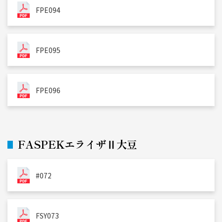
FPE094
FPE095
FPE096
FASPEKエライザⅡ大豆
#072
FSY073