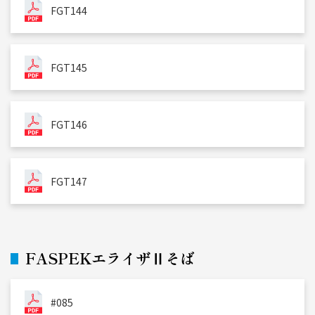
FGT144
FGT145
FGT146
FGT147
FASPEKエライザⅡそば
#085