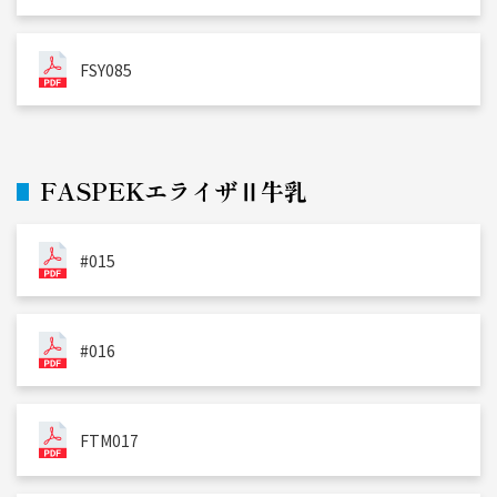
FSY085
FASPEKエライザⅡ牛乳
#015
#016
FTM017