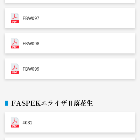
FBW097
FBW098
FBW099
FASPEKエライザⅡ落花生
#082