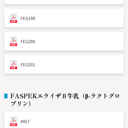
FEG199
FEG200
FEG201
FASPEKエライザⅡ牛乳（β-ラクトグロ
ブリン）
#057