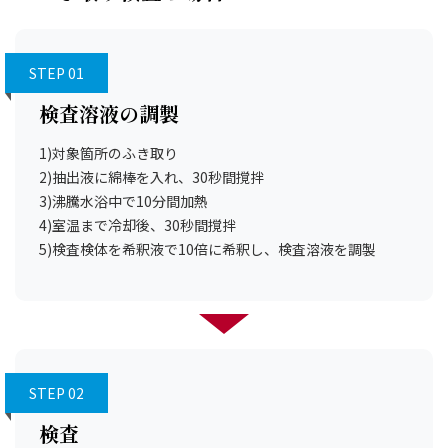
STEP 01
検査溶液の調製
1)対象箇所のふき取り
2)抽出液に綿棒を入れ、30秒間撹拌
3)沸騰水浴中で10分間加熱
4)室温まで冷却後、30秒間撹拌
5)検査検体を希釈液で10倍に希釈し、検査溶液を調製
STEP 02
検査