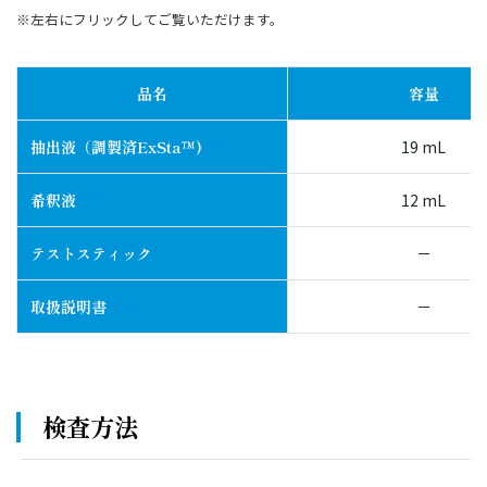
※左右にフリックしてご覧いただけます。
品名
容量
抽出液（調製済ExSta™)
19 mL
希釈液
12 mL
テストスティック
－
取扱説明書
－
検査方法