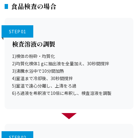
食品検査の場合
STEP 01
検査溶液の調製
1)検体の粉砕・均質化
2)均質化検体1 gに抽出液を全量加え、30秒間撹拌
3)沸騰水浴中で10分間加熱
4)室温まで冷却後、30秒間撹拌
5)室温で遠心分離し、上清をろ過
6)ろ過液を希釈液で10倍に希釈し、検査溶液を調製
STEP 02