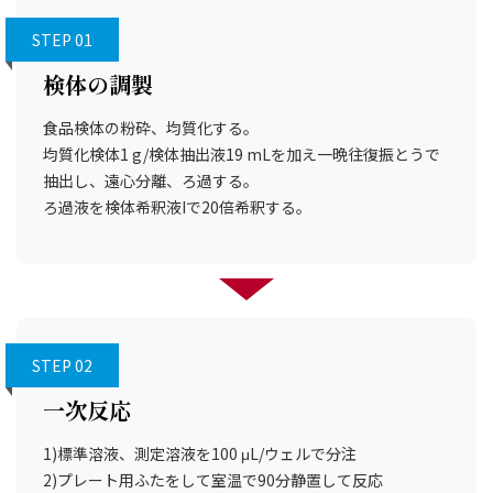
STEP 01
検体の調製
食品検体の粉砕、均質化する。
均質化検体1 g/検体抽出液19 mLを加え一晩往復振とうで
抽出し、遠心分離、ろ過する。
ろ過液を検体希釈液Iで20倍希釈する。
STEP 02
一次反応
1)標準溶液、測定溶液を100 μL/ウェルで分注
2)プレート用ふたをして室温で90分静置して反応