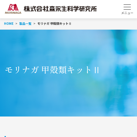
HOME
製品一覧
モリナガ 甲殻類キットⅡ
モリナガ 甲殻類キットⅡ