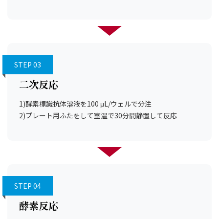
STEP 03
二次反応
1)酵素標識抗体溶液を100 μL/ウェルで分注
2)プレート用ふたをして室温で30分間静置して反応
STEP 04
酵素反応