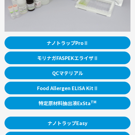
ナノトラップProⅡ
モリナガFASPEKエライザⅡ
QCマテリアル
Food Allergen ELISA KitⅡ
TM
特定原材料抽出液ExSta
ナノトラップEasy