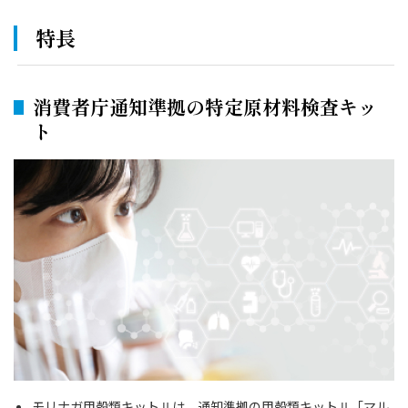
特長
消費者庁通知準拠の特定原材料検査キッ
ト
モリナガ甲殻類キットⅡは、通知準拠の甲殻類キットⅡ「マル