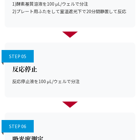
1)酵素基質溶液を100 μL/ウェルで分注
2)プレート用ふたをして室温遮光下で20分間静置して反応
STEP 05
反応停止
反応停止液を100 μL/ウェルで分注
STEP 06
吸光度測定