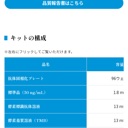
品質報告書はこちら
キットの構成
※左右にフリックしてご覧いただけます。
品名
容量
抗体固相化プレート
96ウェル
標準品（50 ng/mL）
1.8 mL
酵素標識抗体溶液
13 mL
酵素基質溶液（TMB）
13 mL