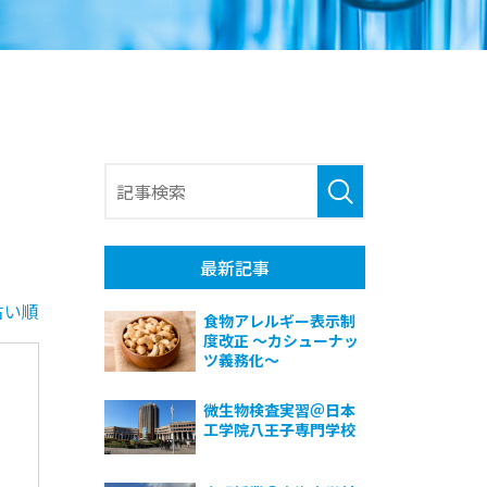
最新記事
古い順
食物アレルギー表示制
度改正 ～カシューナッ
ツ義務化～
微生物検査実習＠日本
工学院八王子専門学校