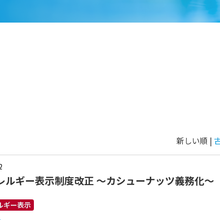
新しい順 |
2
レルギー表示制度改正 ～カシューナッツ義務化～
ルギー表示