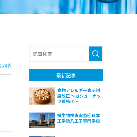
古い順
最新記事
食物アレルギー表示制
度改正 ～カシューナッ
ツ義務化～
微生物検査実習＠日本
工学院八王子専門学校