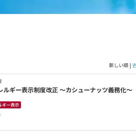
新しい順 |
2
レルギー表示制度改正 ～カシューナッツ義務化～
ルギー表示
示