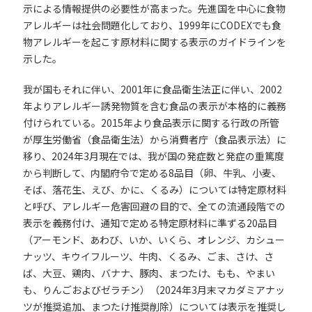
示による情報提供の必要性が高まった。先進国を中心に食物
アレルギーは社会問題化しており、1999年にCODEXでも食
物アレルギーを起こす原材料に関する表示のガイドラインを
示した。
我が国もそれに伴い、2001年に食品衛生法正に伴い、2002
年よりアレルギー誘発物質を含む食品の表示が本格的に義務
付けられている。2015年より食品表示に関する行政の所管
が厚生労働省（食品衛生法）から消費者庁（食品表示法）に
移り、2024年3月現在では、我が国の発症数と発症の重篤度
から判断して、内閣府令で定める8品目（卵、牛乳、小麦、
そば、落花生、えび、かに、くるみ）については特定原材料
と呼び、アレルギー危害回避の目的で、全ての流通段階での
表示を義務付け、通知で定める特定原材料に準ずる20品目
（アーモンド、あわび、いか、いくら、オレンジ、カシュー
ナッツ、キウイフルーツ、牛肉、くるみ、ごま、さけ、さ
ば、大豆、鶏肉、バナナ、豚肉、まつたけ、もも、やまい
も、りんごおよびゼラチン）（2024年3月末マカダミアナッ
ツが推奨追加、まつたけ推奨削除）については表示を推奨し