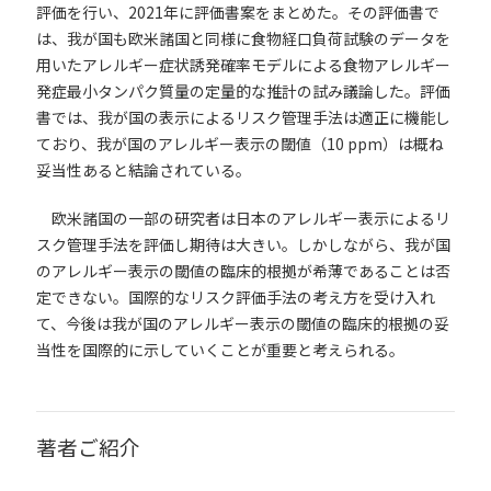
評価を行い、
2021
年に評価書案をまとめた。その評価書で
は、我が国も欧米諸国と同様に食物経口負荷試験のデータを
用いたアレルギー症状誘発確率モデルによる食物アレルギー
発症最小タンパク質量の定量的な推計の試み議論した。評価
書では、我が国の表示によるリスク管理手法は適正に機能し
ており、我が国のアレルギー表示の閾値（
10 ppm
）は概ね
妥当性あると結論されている。
欧米諸国の一部の研究者は日本のアレルギー表示によるリ
スク管理手法を評価し期待は大きい。しかしながら、我が国
のアレルギー表示の閾値の臨床的根拠が希薄であることは否
定できない。国際的なリスク評価手法の考え方を受け入れ
て、今後は我が国のアレルギー表示の閾値の臨床的根拠の妥
当性を国際的に示していくことが重要と考えられる。
著者ご紹介