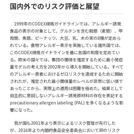
国内外でのリスク評価と展望
1999年のCODEX規格ガイドラインでは、アレルギー誘発
食品の表示の対象として、グルテンを含む穀類（麦類）、甲
殻類、魚類、ピーナッツ、大豆、乳、木の実の8種が定めら
れている。食物アレルギー表示を実施している諸外国では、
このCODEX規格ガイドラインを基に各国の制度を定めてい
る。欧米の国々では、集団の閾値を推定するために最小発症
量モデルの考え方を2002年から導入を開始している。すべて
のアレルギー患者におけるゼロリスクを達成するために開始
されたが、推定された最小閾値量のレベルが非常に低い値で
あったことから、実際上の適用は困難を極めた。結果として
自主的に意図しないアレルギー誘発原材料の存在を表記する
precautionary allergen labeling (PAL) を多くなるような影
響になった。
我が国も
2001
年より表示によるリスク管理が先行した
が、
2016
年より内閣府食品安全委員会において卵のリスク