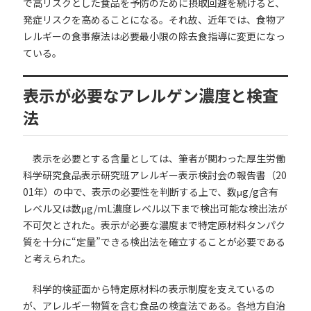
で高リスクとした食品を予防のために摂取回避を続けると、
発症リスクを高めることになる。それ故、近年では、食物ア
レルギーの食事療法は必要最小限の除去食指導に変更になっ
ている。
表示が必要なアレルゲン濃度と検査
法
表示を必要とする含量としては、筆者が関わった厚生労働
科学研究食品表示研究班アレルギー表示検討会の報告書（20
01年）の中で、表示の必要性を判断する上で、数μg/g含有
レベル又は数μg/mL濃度レベル以下まで検出可能な検出法が
不可欠とされた。表示が必要な濃度まで特定原材料タンパク
質を十分に“定量”できる検出法を確立することが必要である
と考えられた。
科学的検証面から特定原材料の表示制度を支えているの
が、アレルギー物質を含む食品の検査法である。各地方自治